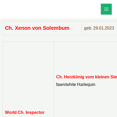
Skip
Main
to
Men
content
Ch. Xenon von Solembum
geb. 29.01.2023
Ch. Herzkönig vom kleinen St
fawn/white Harlequin
World Ch. Inspector